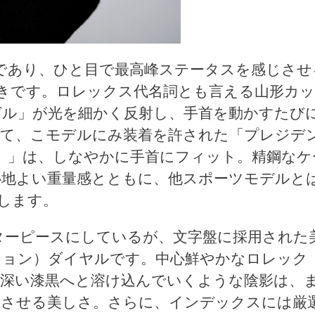
ィティであり、ひと目で最高峰ステータスを感じさせ
輝きです。ロレックス代名詞とも言える山形カ
ゼル」が光を細かく反射し、手首を動かすたび
して、こモデルにみ装着を許された「プレジデ
）」は、しなやかに手首にフィット。精鋼なケ
心地よい重量感とともに、他スポーツモデルと
します。
スターピースにしているが、文字盤に採用された
ション）ダイヤルです。中心鮮やかなロレック
深い漆黒へと溶け込んでいくような陰影は、
とさせる美しさ。さらに、インデックスには厳