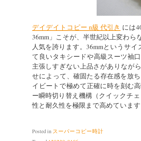
デイデイトコピー n級 代引き
には4
36mm」こそが、半世紀以上変わ
人気を誇ります。36mmというサ
て良いタキシードや高級スーツ袖
主張しすぎない上品さがありなが
せによって、確固たる存在感を放ちます
イビートで極めて正確に時を刻む高
ー瞬時切り替え機構（クイックチェ
性と耐久性を極限まで高めています
Posted in
スーパーコピー時計