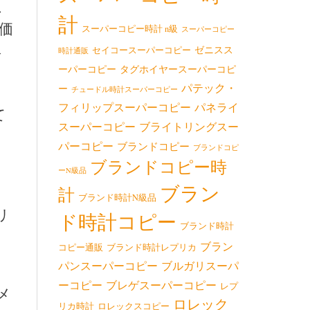
ス
計
で価
スーパーコピー時計 n級
スーパーコピー
ベ
ゼニスス
セイコースーパーコピー
時計通販
、
ーパーコピー
タグホイヤースーパーコピ
パテック・
ー
ま
チュードル時計スーパーコピー
フィリップスーパーコピー
パネライ
て
スーパーコピー
ブライトリングスー
パーコピー
ブランドコピー
ブランドコピ
ブランドコピー時
ーN級品
ブラン
計
ー
ブランド時計N級品
リ
ド時計コピー
ブランド時計
ブラン
コピー通販
ブランド時計レプリカ
パンスーパーコピー
ブルガリスーパ
ーコピー
ブレゲスーパーコピー
レプ
メ
ロレック
リカ時計
ロレックスコピー