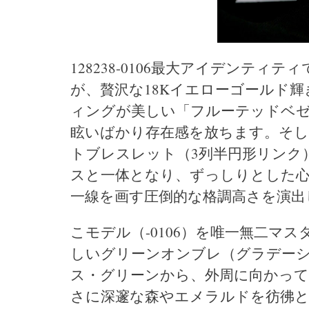
128238-0106最大アイデンテ
が、贅沢な18Kイエローゴールド
ィングが美しい「フルーテッドベ
眩いばかり存在感を放ちます。そ
トブレスレット（3列半円形リンク
スと一体となり、ずっしりとした
一線を画す圧倒的な格調高さを演出
こモデル（-0106）を唯一無二マ
しいグリーンオンブレ（グラデー
ス・グリーンから、外周に向かって
さに深邃な森やエメラルドを彷彿