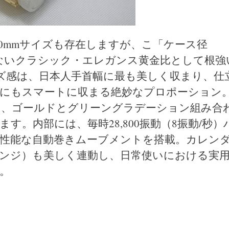
0mmサイズも存在しますが、こ「ケース径
らないクラシック・エレガンス黄金比として根強
イズ感は、日本人手首幅に最も美しく収まり、仕
口にもスマートに収まる絶妙なプロポーション
ら、ゴールドとグリーングラデーション組み合
。内部には、毎時28,800振動（8振動/秒）
性能な自動巻きムーブメントを搭載。カレン
ンジ）も美しく連動し、日常使いにおける実
。