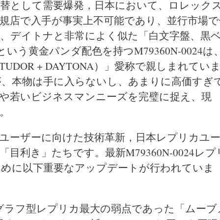
替として需要爆発，日本において、ロレック
ど）は正規店で入手が事実上不可能であり、並行市場
、デイトナと非常によく似た「白文字盤、黒
う黄金パンダ配色を持つM79360N-0024は
DOR + DAYTONA）」愛称で親しまれてい
が、本物は手に入らないし、あまりに高価すぎ
や若いビジネスマンニーズを完璧に捉え、現
。
ユーザーに向けた技術革新，日本レプリカユ
利き」たちです。最新M79360N-0024レプ
ために以下重要なアップデートが行われていま
グラフ型レプリカ最大の弱点であった「ムーブ