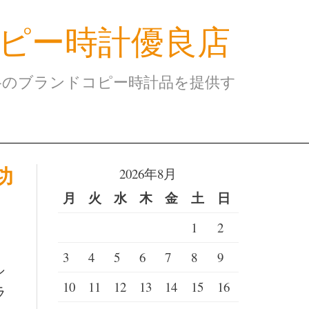
ピー時計優良店
格のブランドコピー時計品を提供す
功
2026年8月
月
火
水
木
金
土
日
1
2
3
4
5
6
7
8
9
シ
10
11
12
13
14
15
16
ラ