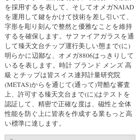
を採用するを表して、そしてオメガNAIAD
を運用して鍵をかけて技術を差し引いて、
字形を彫り刻んで整然と優雅なことを維持
するを確保します。サファイアガラスを通
して臻天文台チップ運行美しい態まで(に)
明らかに辺鄙な、オメガ8806はっきりして
いるを表します。時計 ブランド メンズ 高
級 とチップは皆スイス連邦計量研究院
(METAS)からを通じて(通って)苛酷な審査
上、許可する臻天文台まで(に)はテストを
認証して、精密で正確な度は、磁性と全体
性能を防ぐ上に皆表を作成する業もっと高
い標準に達します。