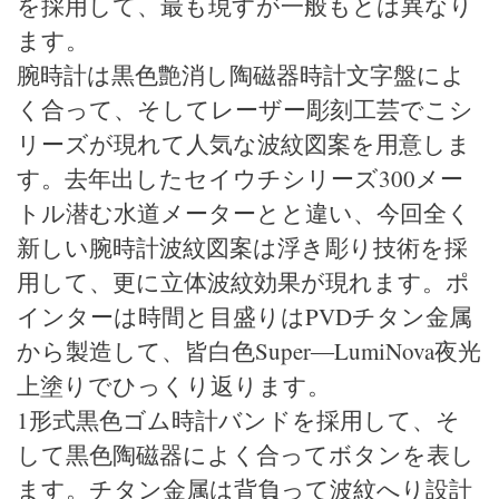
を採用して、最も現すが一般もとは異なり
ます。
腕時計は黒色艶消し陶磁器時計文字盤によ
く合って、そしてレーザー彫刻工芸でこシ
リーズが現れて人気な波紋図案を用意しま
す。去年出したセイウチシリーズ300メー
トル潜む水道メーターとと違い、今回全く
新しい腕時計波紋図案は浮き彫り技術を採
用して、更に立体波紋効果が現れます。ポ
インターは時間と目盛りはPVDチタン金属
から製造して、皆白色Super―LumiNova夜光
上塗りでひっくり返ります。
1形式黒色ゴム時計バンドを採用して、そ
して黒色陶磁器によく合ってボタンを表し
ます。チタン金属は背負って波紋へり設計