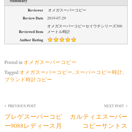
Summary
Reviewer
オメガスーパーコピー
Review Date
2019-07-29
オメガスーパーコピーセイウチシリーズ300
Reviewed Item
メートル時計
Author Rating
Posted in
オメガスーパーコピー
Tagged
オメガスーパーコピー
,
スーパーコピー時計
,
ブランド時計コピー
投
PREVIOUS POST
NEXT POST
ブレゲスーパーコピ
カルティエスーパー
稿
ー9088レディース月
コピーサントス
ナ