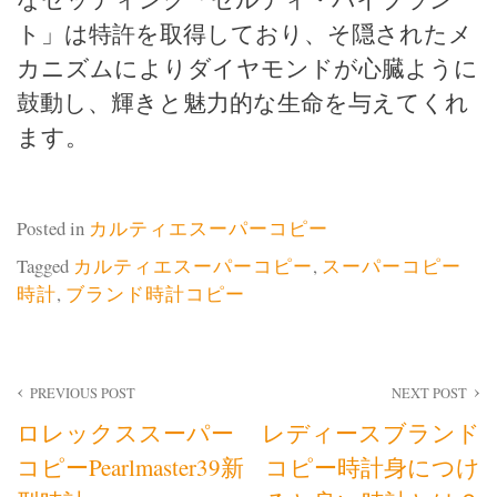
ト」は特許を取得しており、そ隠されたメ
カニズムによりダイヤモンドが心臓ように
鼓動し、輝きと魅力的な生命を与えてくれ
ます。
Posted in
カルティエスーパーコピー
Tagged
カルティエスーパーコピー
,
スーパーコピー
時計
,
ブランド時計コピー
投
PREVIOUS POST
NEXT POST
ロレックススーパー
レディースブランド
稿
コピーPearlmaster39新
コピー時計身につけ
ナ