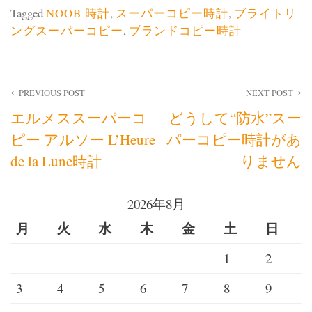
Tagged
NOOB 時計
,
スーパーコピー時計
,
ブライトリ
ングスーパーコピー
,
ブランドコピー時計
投
PREVIOUS POST
NEXT POST
エルメススーパーコ
どうして“防水”スー
稿
ピー アルソー L’Heure
パーコピー時計があ
ナ
de la Lune時計
りません
ビ
2026年8月
ゲ
月
火
水
木
金
土
日
ー
1
2
シ
3
4
5
6
7
8
9
ョ