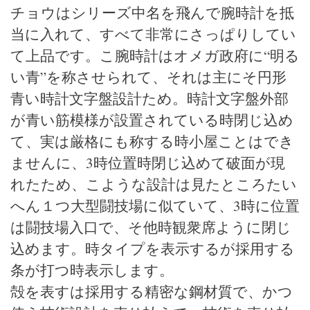
チョウはシリーズ中名を飛んで腕時計を抵
当に入れて、すべて非常にさっぱりしてい
て上品です。こ腕時計はオメガ政府に“明る
い青”を称させられて、それは主にそ円形
青い時計文字盤設計ため。時計文字盤外部
が青い筋模様が設置されている時閉じ込め
て、実は厳格にも称する時小屋ことはでき
ませんに、3時位置時閉じ込めて破面が現
れたため、こような設計は見たところたい
へん１つ大型闘技場に似ていて、3時に位置
は闘技場入口で、そ他時観衆席ように閉じ
込めます。時タイプを表示するが採用する
条が打つ時表示します。
殻を表すは採用する精密な鋼材質で、かつ