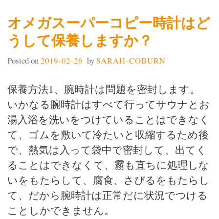
メ
ガ
オメガスーパーコピー時計はど
腕
うして保養しますか？
時
計
Posted on
2019-02-26
by
SARAH-COBURN
コ
ピ
ー
保養方法1、腕時計は問題を密封します。
小
いかなる腕時計はすべて行ってサウナとお
皿
湯入浴を洗いをつけていることはできなく
は
て、ゴムを敷いて冷たいと収縮するため後
シ
で、熱気は入って袋中で密封して、出てく
リ
ー
ることはできなくて、霧も直ちに処理しな
ズ
いをもたらして、腐食、さびるをもたらし
を
て、だから腕時計は正常だに状況でつける
飛
ことしかできません。
び