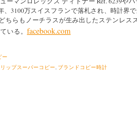
マンロレックス ディトナー Ref. 6239やパ
10は昨年、3100万スイスフランで落札され、時計界
、どちらもノーチラスが生み出したステンレス
facebook.com
している。
ピー
ィリップスーパーコピー
,
ブランドコピー時計