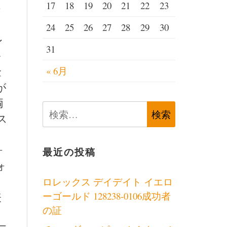
17
18
19
20
21
22
23
ー
24
25
26
27
28
29
30
レ
31
を
金
« 6月
が
両
検
ス
索:
ォ
最近の投稿
ォ
ロレックス デイデイト イエロ
ーゴールド 128238-0106成功者
表
の証
。