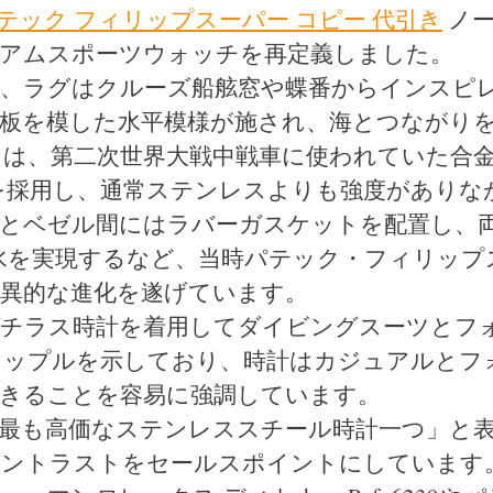
テック フィリップスーパー コピー 代引き
ノ
レミアムスポーツウォッチを再定義しました。
ル、ラグはクルーズ船舷窓や蝶番からインスピ
板を模した水平模様が施され、海とつながり
は、第二次世界大戦中戦車に使われていた合
を採用し、通常ステンレスよりも強度がありな
スとベゼル間にはラバーガスケットを配置し、
防水を実現するなど、当時パテック・フィリップ
異的な進化を遂げています。
ノーチラス時計を着用してダイビングスーツとフ
カップルを示しており、時計はカジュアルとフ
きることを容易に強調しています。
最も高価なステンレススチール時計一つ」と
コントラストをセールスポイントにしています