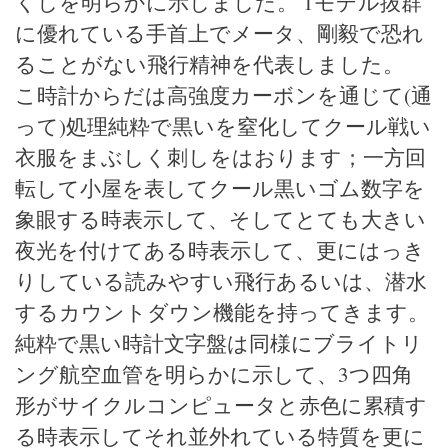
くしを明らかに示しました。 1モデル抜群
に優れている手首上でメータ、剛毅で恐れ
ることがない飛行精神を代表しました。
こ時計からだは高強度カーボンを通じて(通
って)処理純粋で黒いを窒化してクール戦い
衣服をまぶしく刺しをはおります；一方回
転して小屋を表してクール黒いゴム数字を
象眼する時表示して、そしてとても大きい
夜光を付けてある時表示して、更にはっき
りしている読みやすい飛行あるいは、潜水
するカウントダウン機能を持ってきます。
純粋で黒い時計文字盤は同様にブライトリ
ング航空血管を明らかに示して、3つ四角
形がサイクルコンピュータと赤色に累積す
る時表示してそれ並外れている特質を更に