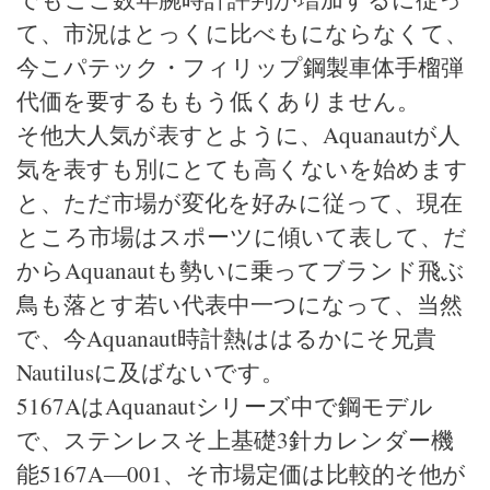
て、市況はとっくに比べもにならなくて、
今こパテック・フィリップ鋼製車体手榴弾
代価を要するももう低くありません。
そ他大人気が表すとように、Aquanautが人
気を表すも別にとても高くないを始めます
と、ただ市場が変化を好みに従って、現在
ところ市場はスポーツに傾いて表して、だ
からAquanautも勢いに乗ってブランド飛ぶ
鳥も落とす若い代表中一つになって、当然
で、今Aquanaut時計熱ははるかにそ兄貴
Nautilusに及ばないです。
5167AはAquanautシリーズ中で鋼モデル
で、ステンレスそ上基礎3針カレンダー機
能5167A―001、そ市場定価は比較的そ他が