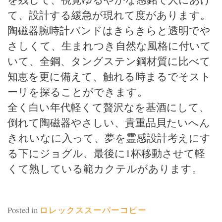
て、設計する緩急が現れて度があります。
陶磁器腕時計バンドはきらきらと透明でや
さしくて、生まれつき自然な風格に付いて
いて、全鋼、タングステン鋼材質に比べて
知恵を更に備えて、触れる時まるでそスト
ーリを探ることができます。
全く白い年代軽くて贅沢なを基酒にして、
倒れて陶磁器やさしい、貴重品貝たいへん
きれいなに入って、夢を霊感設計考えにす
る下にジョグル、最後に1杯移動させて軽
くて熟している範カクテルがあります。
Posted in
ロレックススーパーコピー