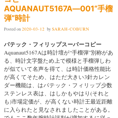
AQUANAUT5167A―001“手榴
弾”時計
Posted on
2020-03-12
by
SARAH-COBURN
パテック・フィリップスーパーコピー
Aquanaut5167Aは時計壇が“手榴弾”別称があ
る、時計文字盤ため上で模様と手榴弾しわ
が似ていて名声を得て、は時計価格性能比
が高くてそため、はただ大きい3針カレン
ダー機能は、はパテック・フィリップ少数
ステンレス表は、はしかもやはり(それと
も)市場定価が、が高くない時計王最近距離
に入られたと見なされましたことがある。
でもここ数年腕時計評判が増加するに従っ