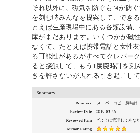
それ以外に、磁気を防ぐも“4が防ぐ
を刻む時みんなを提案して、でき
とえば生産現場中にある各類設備、
庫がまだあります。いくつかが磁
なくて、たとえば携帯電話と女性友
る可能性があるがすべてクレバー
ると接触して、もう1度腕時計を刻
きを許さないが現れる引き起こし
Summary
Reviewer
スーパーコピー腕時計
Review Date
2019-03-26
Reviewed Item
どように管理してあな
Author Rating