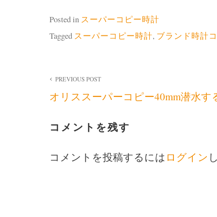
Posted in
スーパーコピー時計
Tagged
スーパーコピー時計
,
ブランド時計
投
PREVIOUS POST
オリススーパーコピー40mm潜水す
稿
ナ
コメントを残す
ビ
コメントを投稿するには
ログイン
ゲ
ー
シ