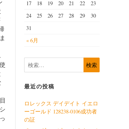
ン
17
18
19
20
21
22
23
造
24
25
26
27
28
29
30
が
31
帰
ま
« 6月
し
検
使
索:
と
な
最近の投稿
目
ロレックス デイデイト イエロ
シ
ーゴールド 128238-0106成功者
っ
の証