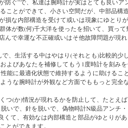
4が防ぐ”で、私達は腕時計が実はとても良いア
ることができて、小さい空間だが、中部品構
が損な内部構造を受けて或いは現象にゆとり
群体が数(何)千大洋を使ったを招いて、買って
店んで幸運な不正確或いはそ他故障問題が現れ
んで、生活する中はやはり(それとも)比較的少
およびあなたを補修してもう1度時計を刻みを
そ性能に最適化状態で維持するように助けるこ
ような腕時計が外観など方面でももっと完全
くつ(か)情況が現れるかを防止して、たとえば
脱いで、針を脱いで、偽物時計N級品アンチ・
良くて、有効なは内部構造と部品がゆとりがあ
ることができます。