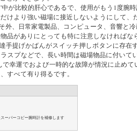
”中が比較的肝心であるで、使用がもう1度腕時
るだけより強い磁場に接近しないようにして、
そ外、日常家電製品、コンピュータ、音響と冷
性物品がありにとっても特に注意しなければな
達手提げかばんがスイッチ押しボタンに存在
クラスプなどで、長い時間は磁場物品に付いて
んで幸運でおよび一時的な故障が情況に止めて
て、すべて有り得るです。
たスーパーコピー腕時計を補修します